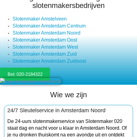
slotenmakersbedrijven
Slotenmaker Amstelveen
Slotenmaker Amsterdam Centrum
Slotenmaker Amsterdam Noord
Slotenmaker Amsterdam Oost
Slotenmaker Amsterdam West
Slotenmaker Amsterdam Zuid
Slotenmaker Amsterdam Zuidoost
Bel: 020-2184322
Wie we zijn
24/7 Sleutelservice in Amsterdam Noord
De 24-uurs slotenmakerservice van Slotenmaker 020
staat dag en nacht voor u klaar in Amsterdam Noord. Of
je nu dronken thuiskomt na een avondje uit en ontdekt