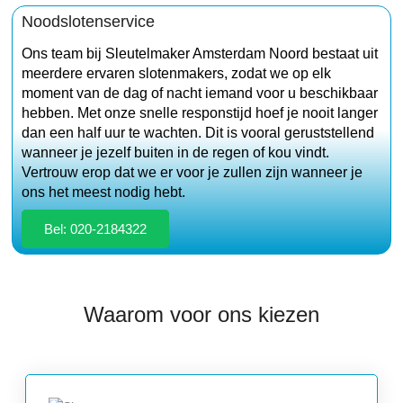
Noodslotenservice
Ons team bij Sleutelmaker Amsterdam Noord bestaat uit
meerdere ervaren slotenmakers, zodat we op elk
moment van de dag of nacht iemand voor u beschikbaar
hebben. Met onze snelle responstijd hoef je nooit langer
dan een half uur te wachten. Dit is vooral geruststellend
wanneer je jezelf buiten in de regen of kou vindt.
Vertrouw erop dat we er voor je zullen zijn wanneer je
ons het meest nodig hebt.
Bel: 020-2184322
Waarom voor ons kiezen