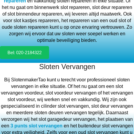
repareren
en vakkundig sloten repareren in elke situatie. Of
het nu gaat om binnenwerk slot repareren, slot deur repareren
of slot binnendeur repareren, wij leveren altijd maatwerk. Ook
voor slot kastjes repareren, het repareren van een oud slot of
oude sloten repareren kunt u op onze ervaring vertrouwen. Zo
zorgen wij ervoor dat uw sloten weer soepel werken en
optimale beveiliging bieden.
Bel: 020-2184322
Sloten Vervangen
Bij SlotenmakerTao kunt u terecht voor professioneel sloten
vervangen in elke situatie. Of het nu gaat om een slot
vervangen voordeur, slot voordeur vervangen of het vervangen
slot voordeur, wij werken snel en vakkundig. Wij zijn ook
gespecialiseerd in cilinder slot vervangen, slot deur vervangen
en meerdere sloten deuren vervangen tegelijk. Daarnaast
verzorgen wij het slot garagedeur vervangen, het plaatsen van
een
3 punts slot vervangen
en het buitendeur slot vervangen
voor extra veiligheid. Zelfs voor een oud slot vervangen kunt u