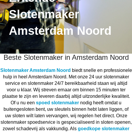
Slotenmaker
Amsterdam Noord
Beste Slotenmaker in Amsterdam Noord
Slotenmaker Amsterdam Noord
biedt snelle en professionele
hulp in heel Amsterdam Noord. Met onze 24 uur slotenmaker
service en slotenmaker 24/7 bereikbaarheid staan wij altijd
voor u klaar. Wij streven ernaar om binnen 15 minuten ter
plaatse te zijn en leveren daarbij altijd uitzonderlijke kwaliteit.
Of u nu een
spoed slotenmaker
nodig heeft omdat u
buitengesloten bent, uw sleutels binnen hebt laten liggen, of
uw sloten wilt laten vervangen, wij regelen het direct. Onze
slotenmaker spoedservice is gespecialiseerd in sloten openen,
zowel schadevrij als vakkundig. Als
goedkope slotenmaker