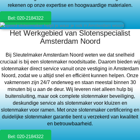
rekenen op onze expertise en hoogwaardige materialen.
Bel: 020-2184322
Het Werkgebied van Slotenspecialist
Amsterdam Noord
Bij Sleutelmaker Amsterdam Noord weten we dat snelheid
cruciaal is bij een slotenmaker noodsituatie. Daarom bieden wij
slotenmaker direct service vanuit onze vestiging in Amsterdam
Noord, zodat we u altijd snel en efficiënt kunnen helpen. Onze
vakmensen zijn 24/7 onderweg en staan meestal binnen 30
minuten bij u aan de deur. Wij leveren niet alleen hulp bij
buitensluiting, maar ook complete slotenmaker beveiliging,
deskundige service als slotenmaker voor kluizen en
slotenmaker voor ramen. Met onze slotenmaker certificering en
duidelijke slotenmaker garantie bent u verzekerd van kwaliteit
en betrouwbaarheid.
Bel: 020-2184322